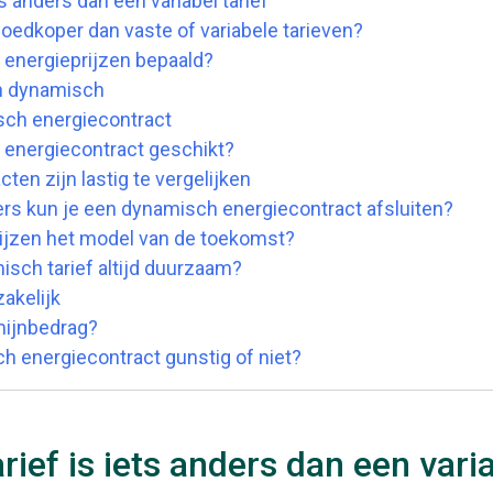
s anders dan een variabel tarief
oedkoper dan vaste of variabele tarieven?
energieprijzen bepaald?
jn dynamisch
isch energiecontract
 energiecontract geschikt?
en zijn lastig te vergelijken
ers kun je een dynamisch energiecontract afsluiten?
ijzen het model van de toekomst?
isch tarief altijd duurzaam?
akelijk
mijnbedrag?
h energiecontract gunstig of niet?
ief is iets anders dan een varia