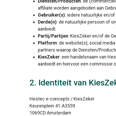
Diensten/Producten
: de (commerciël
affiliate worden aangeboden aan Gebru
Gebruiker(s)
: iedere natuurlijke en/
Derde(n)
: de natuurlijke persoon of 
aanbiedt.
Partij/Partijen
: KiesZeker en/of de Ge
Platform
: de website(s), social media
partners waarop de Diensten/Product
KiesZeker
: een handelsnaam van Hest
aanbiedt en hiervoor een commissie o
2. Identiteit van KiesZe
Hestec e-concepts / KiesZeker
Keurenplein 41-A3559
1069CD Amsterdam