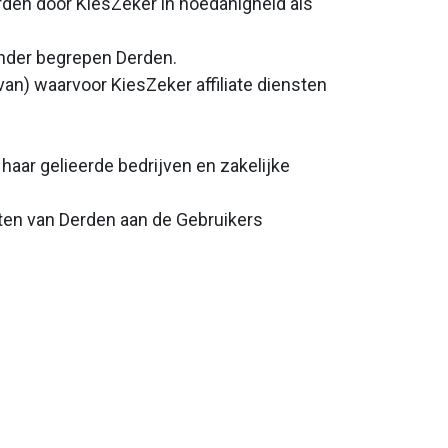
rden door KiesZeker in hoedanigheid als
ronder begrepen Derden.
van) waarvoor KiesZeker affiliate diensten
haar gelieerde bedrijven en zakelijke
ten van Derden aan de Gebruikers