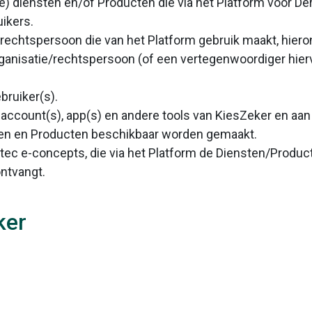
e) diensten en/of Producten die via het Platform voor De
ikers.
of rechtspersoon die van het Platform gebruik maakt, hie
organisatie/rechtspersoon (of een vertegenwoordiger hier
bruiker(s).
 account(s), app(s) en andere tools van KiesZeker en aan 
en en Producten beschikbaar worden gemaakt.
ec e-concepts, die via het Platform de Diensten/Produc
ntvangt.
ker