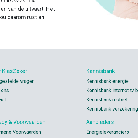
eraars vaak ook
en van de uitvaart. Het
 jou daarom rust en
r KiesZeker
Kennisbank
gestelde vragen
Kennisbank energie
 ons
Kennisbank internet tv b
act
Kennisbank mobiel
Kennisbank verzekerin
vacy & Voorwaarden
Aanbieders
mene Voorwaarden
Energieleveranciers