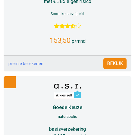
met € 385 eigen risico
Score keuzevrijheid:
153,50
p/mnd
BEKIJK
premie berekenen
Goede Keuze
naturapolis
basisverzekering