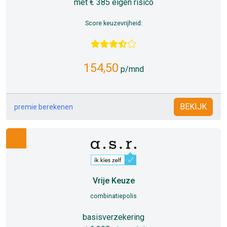
met € 385 eigen risico
Score keuzevrijheid:
154,50
p/mnd
BEKIJK
premie berekenen
Vrije Keuze
combinatiepolis
basisverzekering