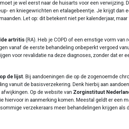
oet je wel eerst naar de huisarts voor een verwijzing. Dit
heup- en kniegewrichten en etalagebeentje. Je krijgt dan
maanden. Let op: dit betekent niet per kalenderjaar, maa
e artritis
(RA). Heb je COPD of een ernstige vorm van r
ngen vanaf de eerste behandeling onbeperkt vergoed vanu
ijgen voor revalidatie na deze diagnoses, zonder dat er
p de lijst
. Bij aandoeningen die op de zogenoemde chroni
ng vanuit de basisverzekering. Denk hierbij aan aandoe
 afwijkingen. Op de website van
Zorginstituut Nederlan
ie hiervoor in aanmerking komen. Meestal geldt er een
ij sommige verzekeraars meer behandelingen krijgen als 