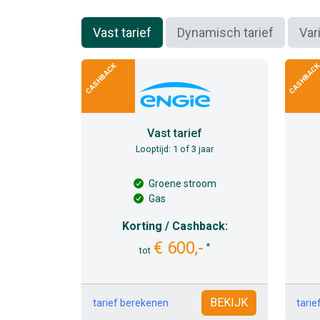
Vast tarief
Dynamisch tarief
Var
CASHBACK
CASHBAC
Vast tarief
Looptijd: 1 of 3 jaar
Groene stroom
Gas
Korting / Cashback:
€ 600,-
*
tot
BEKIJK
tarief berekenen
tari