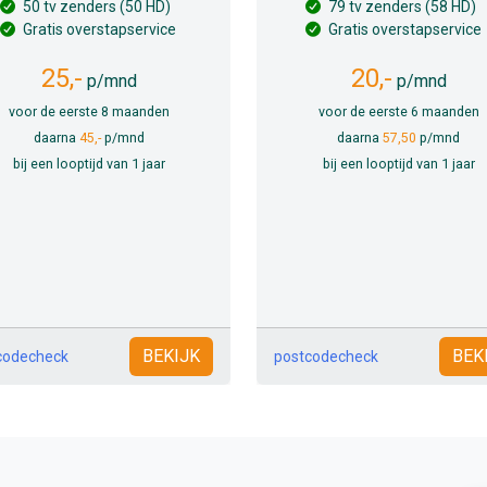
50 tv zenders (50 HD)
79 tv zenders (58 HD)
Gratis overstapservice
Gratis overstapservice
25,-
20,-
p/mnd
p/mnd
voor de eerste 8 maanden
voor de eerste 6 maanden
daarna
45,-
p/mnd
daarna
57,50
p/mnd
bij een looptijd van 1 jaar
bij een looptijd van 1 jaar
BEKIJK
BEK
codecheck
postcodecheck