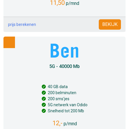
11,50
p/mnd
BEKIJK
prijs berekenen
5G - 40000 Mb
40 GB data
200 belminuten
200 sms'jes
5G netwerk van Odido
Snelheid tot 200 Mb
12,-
p/mnd