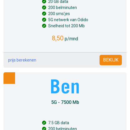
20 GB data
200 belminuten
200 sms'jes
5G netwerk van Odido
Snelheid tot 200 Mb
8,50
p/mnd
BEKIJK
prijs berekenen
5G - 7500 Mb
7.5 GB data
200 belminuten