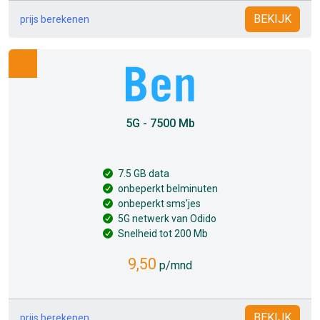
BEKIJK
prijs berekenen
5G - 7500 Mb
7.5 GB data
onbeperkt belminuten
onbeperkt sms'jes
5G netwerk van Odido
Snelheid tot 200 Mb
9,50
p/mnd
BEKIJK
prijs berekenen