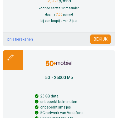
2,50
p/mnd
voor de eerste 12 maanden
daarna
7,50
p/mnd
bij een looptijd van 2 jaar
BEKIJK
prijs berekenen
ACTIE
5G - 25000 Mb
25 GB data
onbeperkt belminuten
onbeperkt sms'jes
5G netwerk van Vodafone